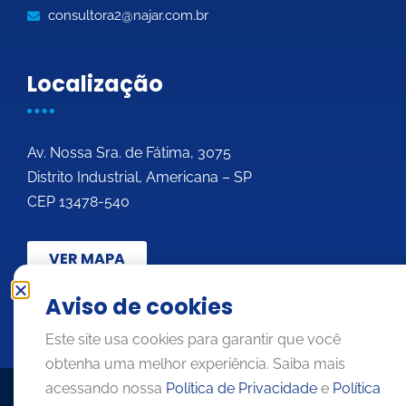
consultora2@najar.com.br
Localização
Av. Nossa Sra. de Fátima, 3075
Distrito Industrial, Americana – SP
CEP 13478-540
VER MAPA
Aviso de cookies
Este site usa cookies para garantir que você
obtenha uma melhor experiência. Saiba mais
acessando nossa
Política de Privacidade
e
Política
© Indústrias Têxteis Najar – CNPJ: 43.237.064/0001-13 –