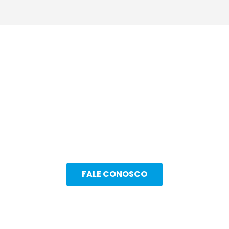
Venha valorizar a sua
marca, seu artesanato e
suas criações com os
produtos da NAJAR.
FALE CONOSCO